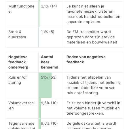
Multifunctione
3,1% (14)
Je kunt niet alleen je
el
favoriete muziek luisteren,
maar ook handsfree bellen en
apparaten opladen.
Sterk &
1,1% (5)
De FM transmitter wordt
duurzaam
geprezen door zijn stevige
materialen en bouwkwaliteit
Negatieve
Aantal
Reden van negatieve
feedback
keer
feedback
onderwerp
benoemd
Ruis en/of
51% (53)
Tijdens het afspelen van
storing
muziek of tijdens het bellen is
er een hinderlijke vorm van
ruis en/of storing.
Volumeverschil
9,6% (10)
Er zit een hinderlijk verschil in
len
het volume tussen muziek en
telefoongesprekken.
Tegenvallende
9,6% (10)
De geluidskwaliteit is wordt
geluidskwalitei
als onvoldoende ervaren.