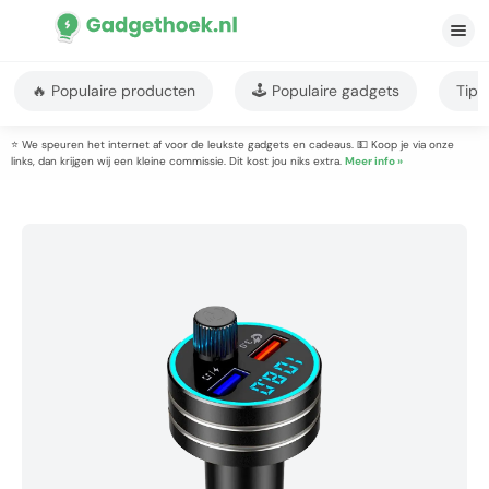
🔥 Populaire producten
🕹️ Populaire gadgets
Tips
⭐ We speuren het internet af voor de leukste gadgets en cadeaus. 💵 Koop je via onze
links, dan krijgen wij een kleine commissie. Dit kost jou niks extra.
Meer info »