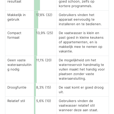
resultaat
goed schoon, zelfs op
kortere programma’s.
Makkelijk in
17,8% (32)
Gebruikers vinden het
gebruik
apparaat eenvoudig te
installeren en te bedienen.
Compact
13,9% (25)
De vaatwasser is klein en
formaat
past goed in kleine keukens
of appartementen, en is
makkelijk mee te nemen op
vakantie.
Geen vaste
11,1% (20)
De mogelijkheid om het
wateraansluitin
waterreservoir handmatig te
g nodig
vullen maakt het handig voor
plaatsen zonder vaste
wateraansluiting.
Droogfuntie
8,3% (15)
De vaat komt er goed droog
uit.
Relatief stil
5,6% (10)
Gebruikers vinden de
vaatwasser relatief stil
wanneer deze aan staat.