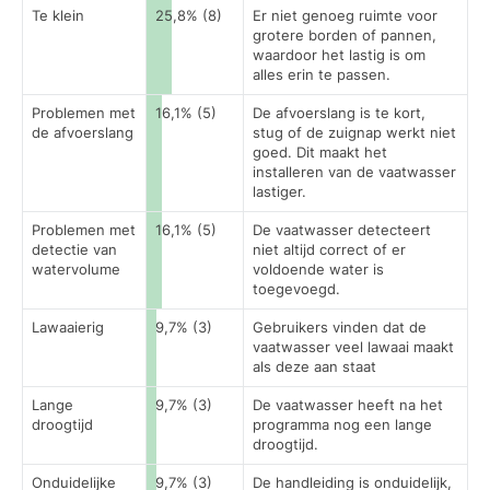
Te klein
25,8% (8)
Er niet genoeg ruimte voor
grotere borden of pannen,
waardoor het lastig is om
alles erin te passen.
Problemen met
16,1% (5)
De afvoerslang is te kort,
de afvoerslang
stug of de zuignap werkt niet
goed. Dit maakt het
installeren van de vaatwasser
lastiger.
Problemen met
16,1% (5)
De vaatwasser detecteert
detectie van
niet altijd correct of er
watervolume
voldoende water is
toegevoegd.
Lawaaierig
9,7% (3)
Gebruikers vinden dat de
vaatwasser veel lawaai maakt
als deze aan staat
Lange
9,7% (3)
De vaatwasser heeft na het
droogtijd
programma nog een lange
droogtijd.
Onduidelijke
9,7% (3)
De handleiding is onduidelijk,